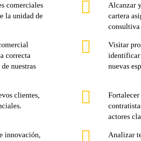
es comerciales
Alcanzar y
e la unidad de
cartera as
consultiva
 comercial
Visitar pr
a correcta
identifica
 de nuestras
nuevas esp
evos clientes,
Fortalecer
ciales.
contratista
actores cla
de innovación,
Analizar t